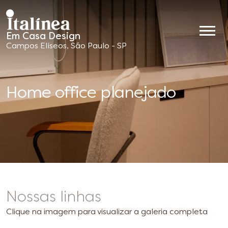
Em Casa Design
Móveis
Campos Elíseos, São Paulo - SP
Planejados
Home office planejado
Nossas linhas
Clique na imagem para visualizar a galeria completa